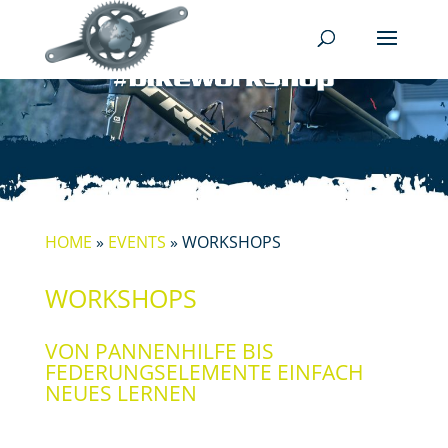
HOME
»
EVENTS
»
WORKSHOPS
WORKSHOPS
VON PANNENHILFE BIS
FEDERUNGSELEMENTE EINFACH
NEUES LERNEN