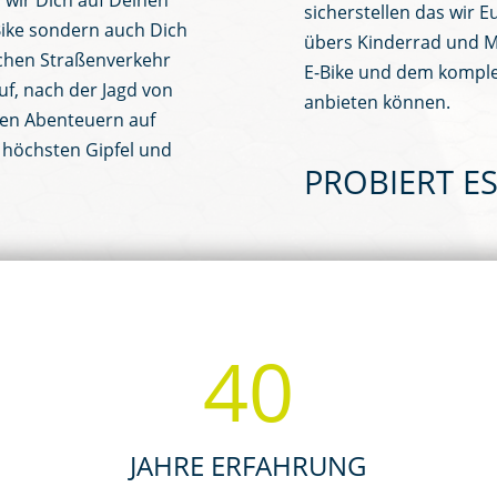
 wir Dich auf Deinen
sicherstellen das wir E
Bike sondern auch Dich
übers Kinderrad und M
lichen Straßenverkehr
E-Bike und dem kompl
uf, nach der Jagd von
anbieten können.
en Abenteuern auf
 höchsten Gipfel und
PROBIERT ES
40
JAHRE ERFAHRUNG