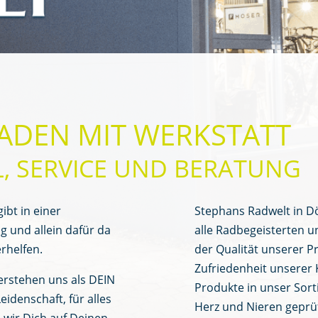
ADEN MIT WERKSTATT
 SERVICE UND BERATUNG
ibt in einer
Stephans Radwelt in Dör
g und allein dafür da
alle Radbegeisterten u
rhelfen.
der Qualität unserer Pr
Zufriedenheit unserer
erstehen uns als DEIN
Produkte in unser Sor
idenschaft, für alles
Herz und Nieren geprüf