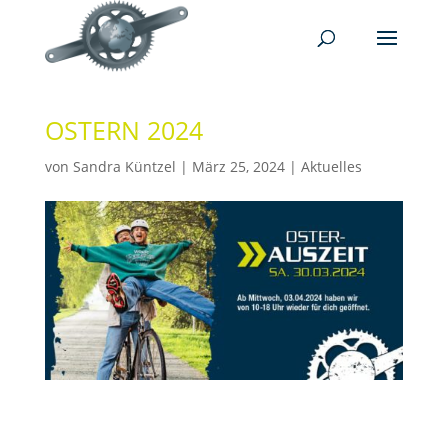
OSTERN 2024
von
Sandra Küntzel
|
März 25, 2024
|
Aktuelles