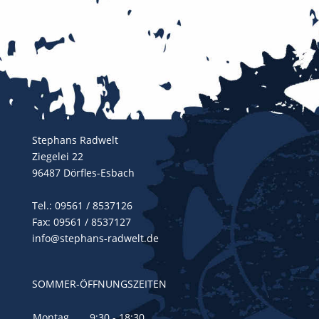
Stephans Radwelt
Ziegelei 22
96487 Dörfles-Esbach
Tel.:
09561 / 8537126
Fax: 09561 / 8537127
info@stephans-radwelt.de
SOMMER-ÖFFNUNGSZEITEN
Montag
9:30 - 18:30